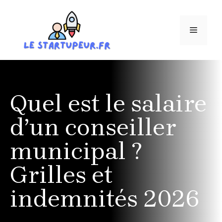
Aller
au
MENU
contenu
Quel est le salaire
d’un conseiller
municipal ?
Grilles et
indemnités 2026