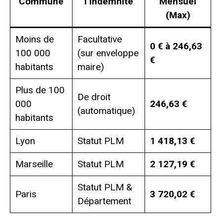
Commune
l’indemnité
Mensuel
(Max)
Moins de
Facultative
0 € à 246,63
100 000
(sur enveloppe
€
habitants
maire)
Plus de 100
De droit
000
246,63 €
(automatique)
habitants
Lyon
Statut PLM
1 418,13 €
Marseille
Statut PLM
2 127,19 €
Statut PLM &
Paris
3 720,02 €
Département