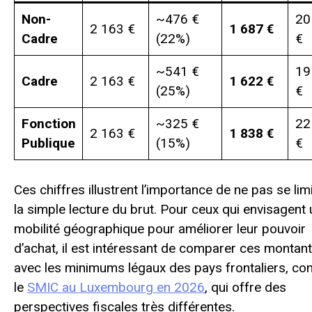
Non-
~476 €
20
2 163 €
1 687 €
Cadre
(22%)
€
~541 €
19
Cadre
2 163 €
1 622 €
(25%)
€
Fonction
~325 €
22
2 163 €
1 838 €
Publique
(15%)
€
Ces chiffres illustrent l’importance de ne pas se lim
la simple lecture du brut. Pour ceux qui envisagent
mobilité géographique pour améliorer leur pouvoir
d’achat, il est intéressant de comparer ces montan
avec les minimums légaux des pays frontaliers, c
le
SMIC au Luxembourg en 2026
, qui offre des
perspectives fiscales très différentes.