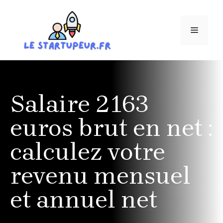
Aller
au
MENU
contenu
Salaire 2163
euros brut en net :
calculez votre
revenu mensuel
et annuel net