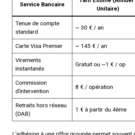
Tarif Estimé (Annuel 
Service Bancaire
Unitaire)
Tenue de compte
~ 30 € / an
standard
Carte Visa Premier
~ 145 € / an
Virements
Gratuit ou ~1 € / op
instantanés
Commission
8 € / opération
d’intervention
Retraits hors réseau
1 € à partir du 4ème
(DAB)
L’adhésion à une offre groupée permet souvent de 