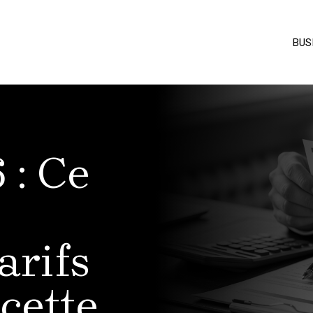
BUS
 : Ce
arifs
 cette